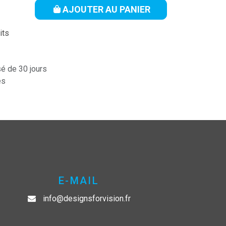
AJOUTER AU PANIER
its
sé de 30 jours
es
E-MAIL
info@​designsfo​rvision.fr